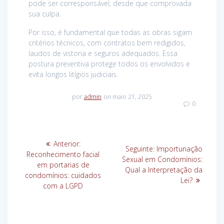
pode ser corresponsável, desde que comprovada
sua culpa.
Por isso, é fundamental que todas as obras sigam
critérios técnicos, com contratos bem redigidos,
laudos de vistoria e seguros adequados. Essa
postura preventiva protege todos os envolvidos e
evita longos litígios judiciais.
por
admin
on maio 21, 2025
0
Navegação
Post
Anterior:
Post
Seguinte:
Importunação
de
anterior:
Reconhecimento facial
seguinte:
Sexual em Condomínios:
em portarias de
Qual a Interpretação da
Post
condomínios: cuidados
Lei?
com a LGPD