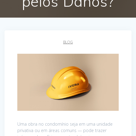
pelos Danos?
BLOG
Uma obra no condomínio seja em uma unidade
privativa ou em áreas comuns — pode trazer