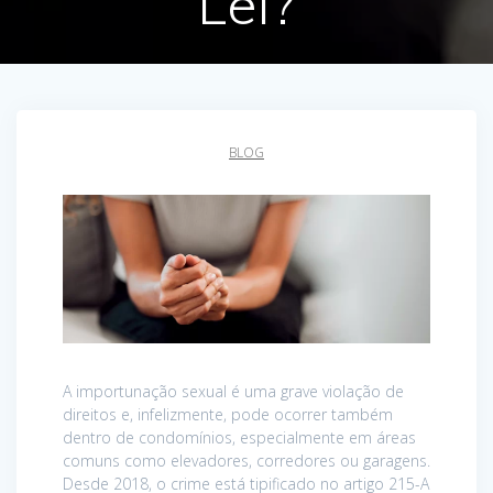
Lei?
BLOG
A importunação sexual é uma grave violação de
direitos e, infelizmente, pode ocorrer também
dentro de condomínios, especialmente em áreas
comuns como elevadores, corredores ou garagens.
Desde 2018, o crime está tipificado no artigo 215-A