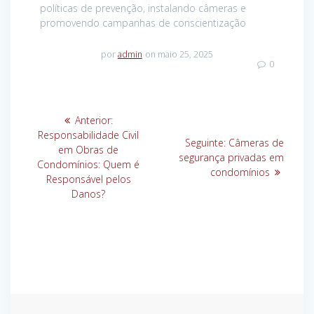
políticas de prevenção, instalando câmeras e
promovendo campanhas de conscientização
por
admin
on maio 25, 2025
0
Navegação
Post
Anterior:
de
anterior:
Responsabilidade Civil
Post
Seguinte:
Câmeras de
em Obras de
seguinte:
segurança privadas em
Post
Condomínios: Quem é
condomínios
Responsável pelos
Danos?