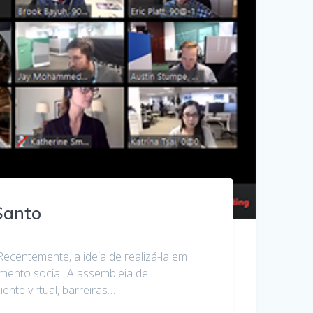
Santo
ecentemente, a ideia de realizá-la em
mento social. A assembleia de
nte virtual, barreiras…