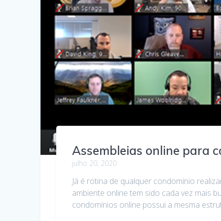
Assembleias online para 
julho 20, 2020
Já é rotina de qualquer condomínio realiz
ambiente online tem sido cada vez mais b
condomínios online possui a mesma estrut