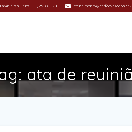
aranjeiras, Serra - ES, 29166-828
atendimento@casfadvogados.adv
ag:
ata de reuini